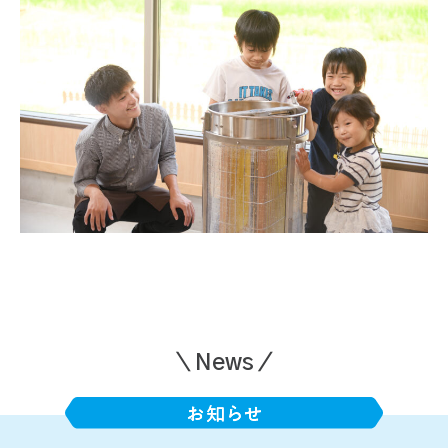
＼News／